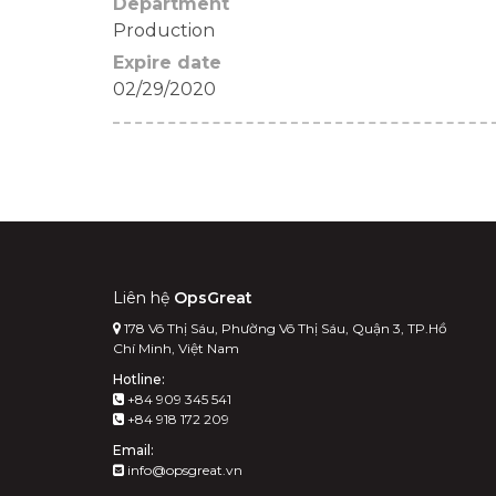
Department
Production
Expire date
02/29/2020
Liên hệ
OpsGreat
178 Võ Thị Sáu, Phường Võ Thị Sáu, Quận 3, TP.Hồ
Chí Minh, Việt Nam
Hotline:
+84 909 345 541
+84 918 172 209
Email:
info@opsgreat.vn