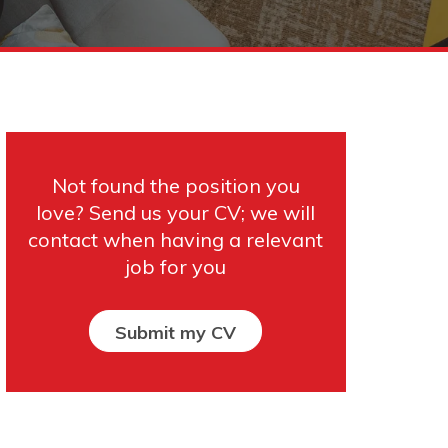
Not found the position you
love? Send us your CV; we will
contact when having a relevant
job for you
Submit my CV