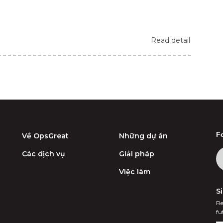
Read detail
F
Về OpsGreat
Những dự án
Các dịch vụ
Giải pháp
Việc làm
S
Re
fu