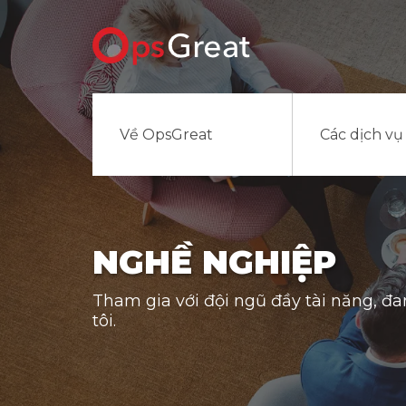
Về OpsGreat
Các dịch vụ
NGHỀ NGHIỆP
Tham gia với đội ngũ đầy tài năng, đ
tôi.